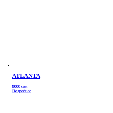
ATLANTA
9000
сом
Этот
Подробнее
товар
имеет
несколько
вариаций.