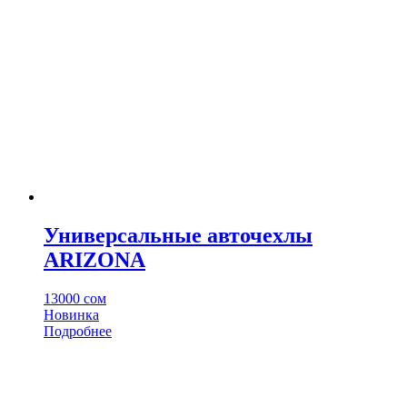
Опции
можно
выбрать
на
странице
товара.
Универсальные авточехлы
ARIZONA
13000
сом
Новинка
Этот
Подробнее
товар
имеет
несколько
вариаций.