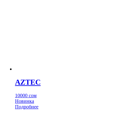
Опции
можно
выбрать
на
странице
товара.
AZTEC
10000
сом
Новинка
Этот
Подробнее
товар
имеет
несколько
вариаций.
Опции