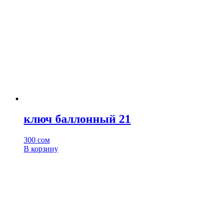
ключ баллонный 21
300
сом
В корзину