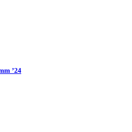
mm ’24