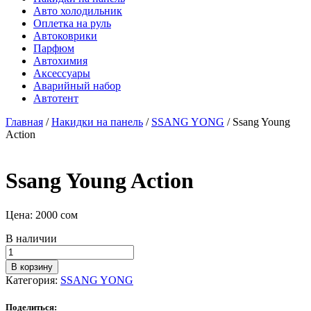
Авто холодильник
Оплетка на руль
Автоковрики
Парфюм
Автохимия
Аксессуары
Аварийный набор
Автотент
Главная
/
Накидки на панель
/
SSANG YONG
/ Ssang Young
Action
Ssang Young Action
Цена:
2000
сом
В наличии
Количество
товара
В корзину
Ssang
Категория:
SSANG YONG
Young
Action
Поделиться: