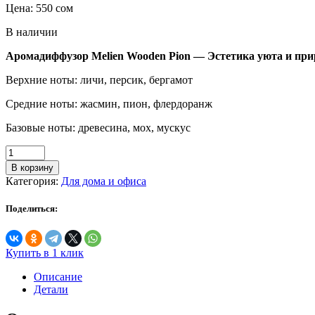
Цена:
550
сом
В наличии
Аромадиффузор Melien Wooden Pion — Эстетика уюта и при
Верхние ноты: личи, персик, бергамот
Средние ноты: жасмин, пион, флердоранж
Базовые ноты: древесина, мох, мускус
Количество
товара
В корзину
Ароматический
Категория:
Для дома и офиса
диффузор
Wooden
Поделиться:
pion
100мл
Купить в 1 клик
Описание
Детали