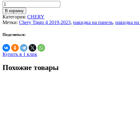
Количество
товара
В корзину
Накидка
Категория:
CHERY
на
Метки:
Chery Tiggo 4 2019-2023
,
накидка на панель
,
накидка на
панель
Chery
Поделиться:
Tiggo
4
2019-
2023
Купить в 1 клик
Похожие товары