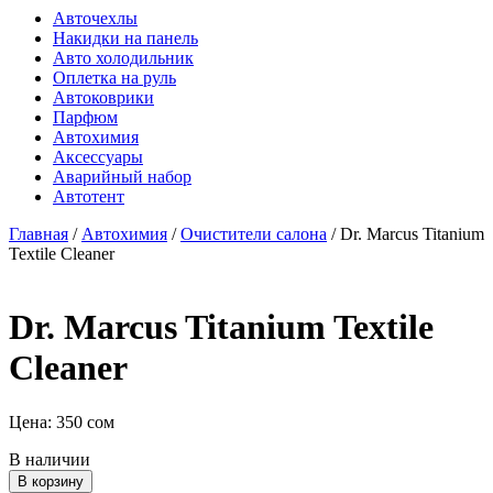
Авточехлы
Накидки на панель
Авто холодильник
Оплетка на руль
Автоковрики
Парфюм
Автохимия
Аксессуары
Аварийный набор
Автотент
Главная
/
Автохимия
/
Очистители салона
/ Dr. Marcus Titanium
Textile Cleaner
Dr. Marcus Titanium Textile
Cleaner
Цена:
350
сом
В наличии
Количество
В корзину