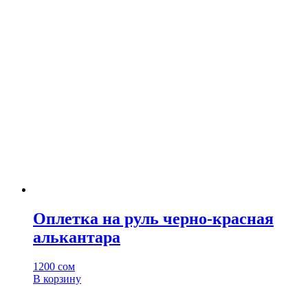
имеет
несколько
вариаций.
Опции
можно
выбрать
на
странице
товара.
Оплетка на руль черно-красная
алькантара
1200
сом
В корзину