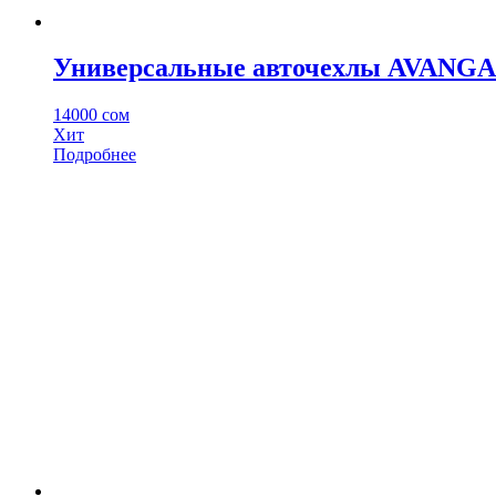
Универсальные авточехлы AVANG
14000
сом
Хит
Этот
Подробнее
товар
имеет
несколько
вариаций.
Опции
можно
выбрать
на
странице
товара.