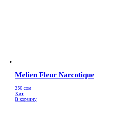
Melien Fleur Narcotique
350
сом
Хит
В корзину