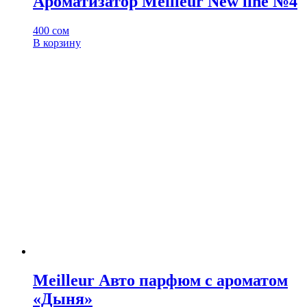
Ароматизатор Meilleur New line №4
400
сом
В корзину
Meilleur Авто парфюм с ароматом
«Дыня»