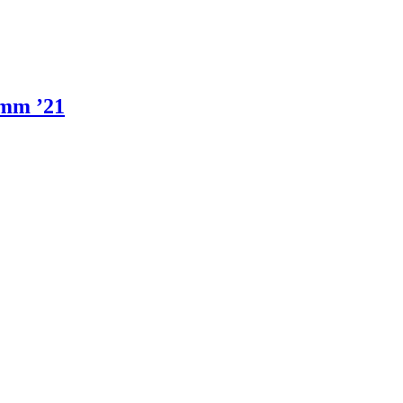
mm ’21