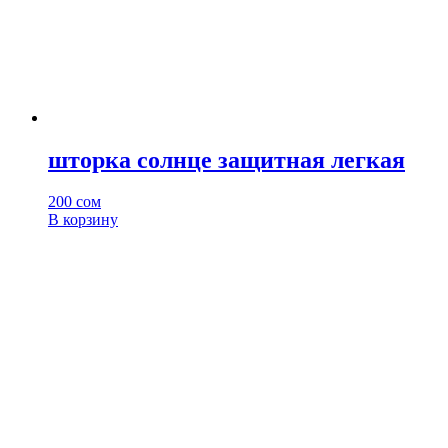
шторка солнце защитная легкая
200
сом
В корзину